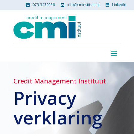
079-3439256
info@cminstituut.nl
LinkedIn



Credit Management Instituut
Privacy
verklaring